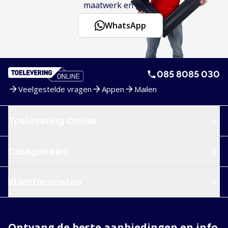
maatwerk en meer.
WhatsApp
085 8085 030
Veelgestelde vragen
Appen
Mailen
Service en navigatie
Toelevering Online
Categorieën
Klantfavorieten
Ontvang de beste aanbiedingen en info