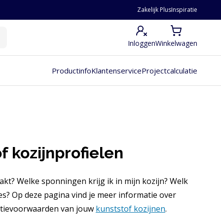
Zakelijk Plus
Inspiratie
Inloggen
Winkelwagen
Productinfo
Klantenservice
Projectcalculatie
 kozijnprofielen
kt? Welke sponningen krijg ik in mijn kozijn? Welk
es? Op deze pagina vind je meer informatie over
ntievoorwaarden van jouw
kunststof kozijnen
.