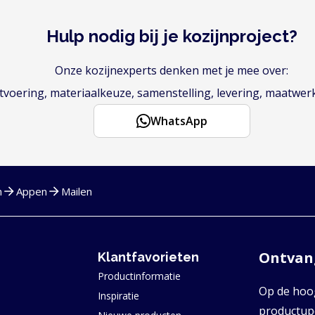
Hulp nodig bij je kozijnproject?
Onze kozijnexperts denken met je mee over:
voering, materiaalkeuze, samenstelling, levering, maatwer
WhatsApp
n
Appen
Mailen
Ontvang
Klantfavorieten
Productinformatie
Op de hoog
Inspiratie
productupd