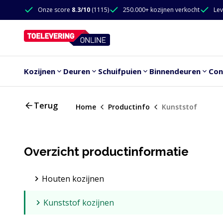
Doorgaan naar de inhoud
Onze score
8.3/10
(1115)
250.000+ kozijnen verkocht
Lev
Doorgaan naar de inhoud
Kozijnen
Deuren
Schuifpuien
Binnendeuren
Con
Terug
Home
Productinfo
Kunststof
Overzicht productinformatie
Houten kozijnen
Kunststof kozijnen