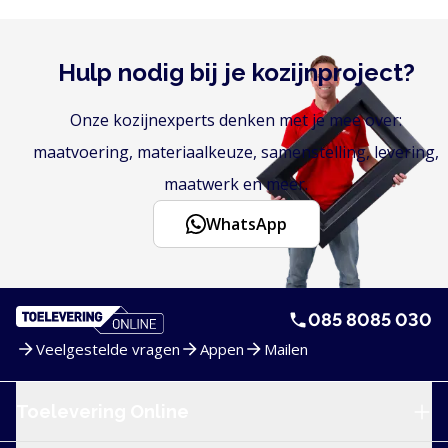
Hulp nodig bij je kozijnproject?
Onze kozijnexperts denken met je mee over:
maatvoering, materiaalkeuze, samenstelling, levering,
maatwerk en meer.
WhatsApp
085 8085 030
Veelgestelde vragen
Appen
Mailen
Service en navigatie
Toelevering Online