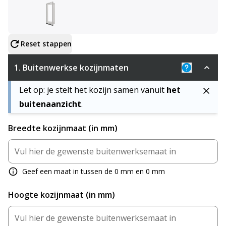
Configureer product
Reset stappen
1.
Buitenwerkse kozijnmaten
Uitleg: De 
Let op: je stelt het kozijn samen vanuit
het
buitenaanzicht
.
Breedte kozijnmaat (in mm)
Geef een maat in tussen de 0 mm en 0 mm
Hoogte kozijnmaat (in mm)