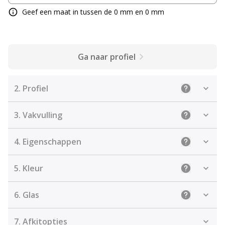
Geef een maat in tussen de 0 mm en 0 mm
Ga naar profiel
2.
Profiel
Uitleg: Sele
3.
Vakvulling
Uitleg: De j
4.
Eigenschappen
Uitleg: Sel
5.
Kleur
Uitleg: Kies
6.
Glas
Uitleg: Kie
7.
Afkitopties