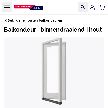
Doorgaan naar de inhoud
Menu
Inloggen
Win
Bekijk alle houten balkondeuren
Balkondeur - binnendraaiend | hout