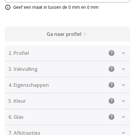
Geef een maat in tussen de 0 mm en 0 mm
Ga naar profiel
2.
Profiel
Uitleg: Sele
3.
Vakvulling
Uitleg: De j
4.
Eigenschappen
Uitleg: Sel
5.
Kleur
Uitleg: Kies
6.
Glas
Uitleg: Kie
7.
Afkitopties