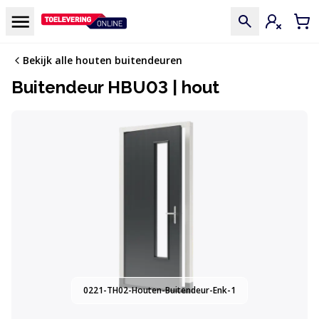
Doorgaan naar de inhoud
Menu
Inloggen
Win
Bekijk alle houten buitendeuren
Buitendeur HBU03 | hout
0221-TH02-Houten-Buitendeur-Enk-1