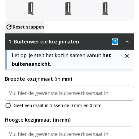
Configureer product
Reset stappen
1.
Buitenwerkse kozijnmaten
Uitleg: De 
Let op: je stelt het kozijn samen vanuit
het
buitenaanzicht
.
Breedte kozijnmaat (in mm)
Geef een maat in tussen de 0 mm en 0 mm
Hoogte kozijnmaat (in mm)