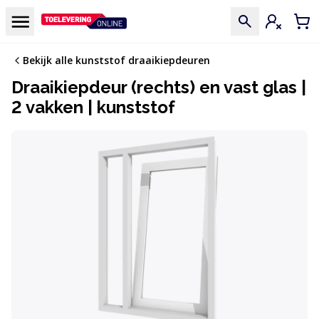
Doorgaan naar de inhoud
Menu
Inloggen
Win
Bekijk alle kunststof draaikiepdeuren
Draaikiepdeur (rechts) en vast glas |
2 vakken | kunststof