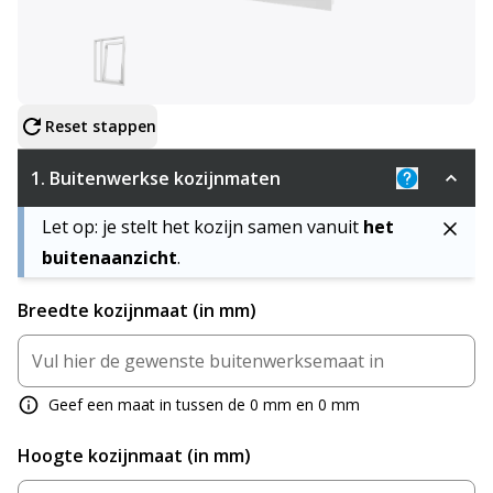
Configureer product
Reset stappen
1.
Buitenwerkse kozijnmaten
Uitleg: De 
Let op: je stelt het kozijn samen vanuit
het
buitenaanzicht
.
Breedte kozijnmaat (in mm)
Geef een maat in tussen de 0 mm en 0 mm
Hoogte kozijnmaat (in mm)