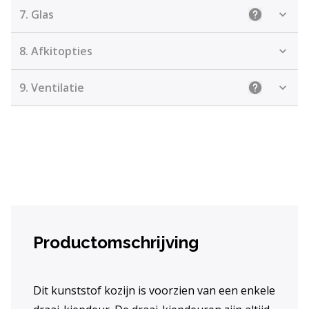
7.
Glas
Uitleg: Kie
8.
Afkitopties
9.
Ventilatie
Uitleg: Kiez
Productomschrijving
Dit kunststof kozijn is voorzien van een enkele