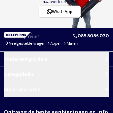
maatwerk en meer.
WhatsApp
085 8085 030
Veelgestelde vragen
Appen
Mailen
Service en navigatie
Toelevering Online
Categorieën
Klantfavorieten
Ontvang de beste aanbiedingen en info