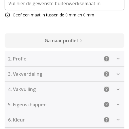
Geef een maat in tussen de 0 mm en 0 mm
Ga naar profiel
2.
Profiel
Uitleg: Sele
3.
Vakverdeling
Uitleg: Kies
4.
Vakvulling
Uitleg: De j
5.
Eigenschappen
Uitleg: Sel
6.
Kleur
Uitleg: Kies