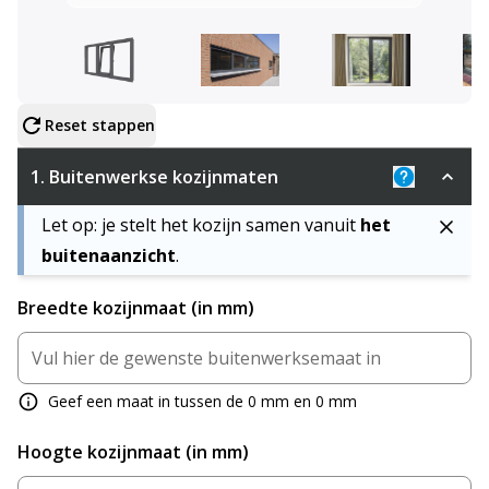
Configureer product
Reset stappen
1.
Buitenwerkse kozijnmaten
Uitleg: De 
Let op: je stelt het kozijn samen vanuit
het
buitenaanzicht
.
Breedte kozijnmaat (in mm)
Geef een maat in tussen de 0 mm en 0 mm
Hoogte kozijnmaat (in mm)