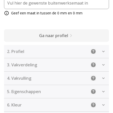
Geef een maat in tussen de 0 mm en 0 mm
Ga naar profiel
2.
Profiel
Uitleg: Sele
3.
Vakverdeling
Uitleg: Kies
4.
Vakvulling
Uitleg: De j
5.
Eigenschappen
Uitleg: Sel
6.
Kleur
Uitleg: Kies