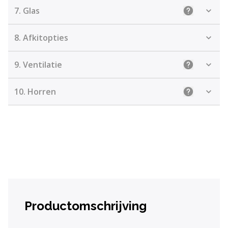
7.
Glas
Uitleg: Kie
8.
Afkitopties
9.
Ventilatie
Uitleg: Kiez
10.
Horren
Uitleg
Productomschrijving