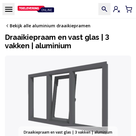
Doorgaan naar de inhoud
Menu
Inloggen
Win
Bekijk alle aluminium draaikiepramen
Draaikiepraam en vast glas | 3
vakken | aluminium
Draaikiepraam en vast glas | 3 vakken | aluminium