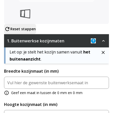
Configureer product
Reset stappen
1.
Buitenwerkse kozijnmaten
Uitleg: De 
Let op: je stelt het kozijn samen vanuit
het
buitenaanzicht
.
Breedte kozijnmaat (in mm)
Geef een maat in tussen de 0 mm en 0 mm
Hoogte kozijnmaat (in mm)