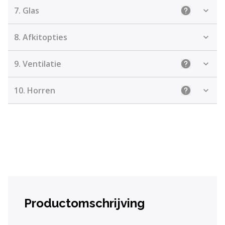
7.
Glas
Uitleg: Kie
8.
Afkitopties
9.
Ventilatie
Uitleg: Kiez
10.
Horren
Uitleg
Productomschrijving