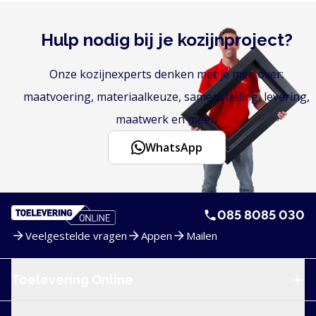
Hulp nodig bij je kozijnproject?
Onze kozijnexperts denken met je mee over:
maatvoering, materiaalkeuze, samenstelling, levering,
maatwerk en meer.
WhatsApp
085 8085 030
Veelgestelde vragen
Appen
Mailen
Service en navigatie
Toelevering Online