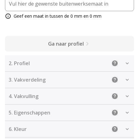
Geef een maat in tussen de 0 mm en 0 mm
Ga naar profiel
2.
Profiel
Uitleg: Sele
3.
Vakverdeling
Uitleg: Kies
4.
Vakvulling
Uitleg: De j
5.
Eigenschappen
Uitleg: Sel
6.
Kleur
Uitleg: Kies