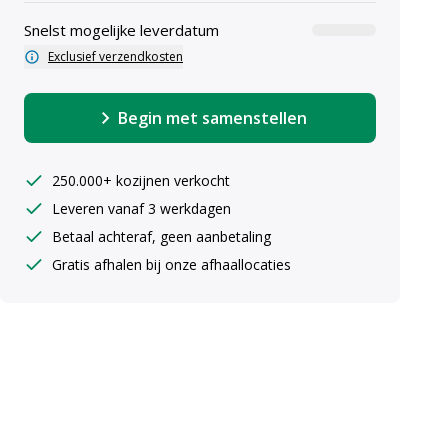
Snelst mogelijke leverdatum
Exclusief verzendkosten
Enkele-ta
Begin met samenstellen
250.000+ kozijnen verkocht
Leveren vanaf 3 werkdagen
uiste maten ingeven
Betaal achteraf, geen aanbetaling
Gratis afhalen bij onze afhaallocaties