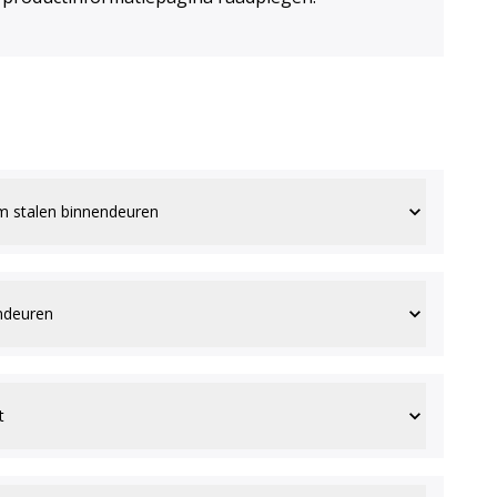
m stalen binnendeuren
endeuren
t