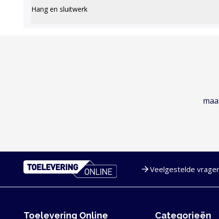
Hang en sluitwerk
maat
Veelgestelde vrage
Service en navigatie
Toelevering Online
Categorieën