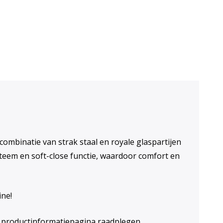
n voor ventilatie
 combinatie van strak staal en royale glaspartijen
steem en soft-close functie, waardoor comfort en
ine!
 de productinformatiepagina raadplegen.