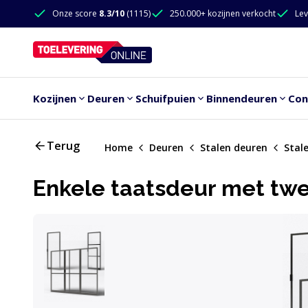
Doorgaan naar de inhoud
Onze score
8.3/10
(1115)
250.000+ kozijnen verkocht
Lev
Doorgaan naar de inhoud
Kozijnen
Deuren
Schuifpuien
Binnendeuren
Con
Terug
Home
Deuren
Stalen deuren
Stal
Enkele taatsdeur met twee 