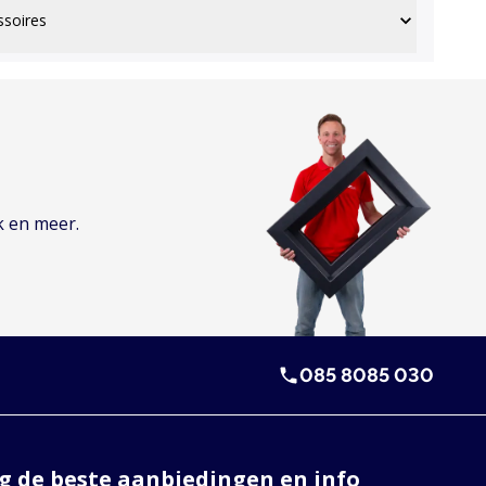
ssoires
k en meer.
085 8085 030
 de beste aanbiedingen en info