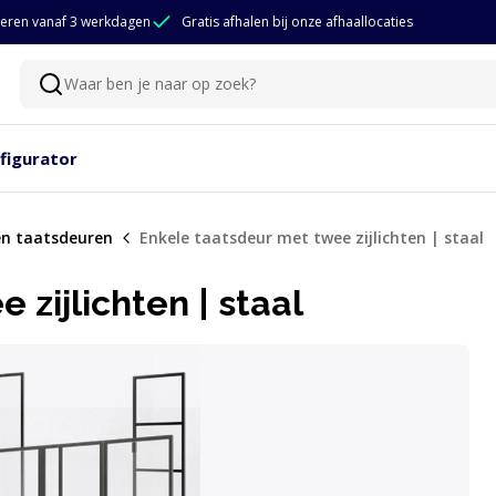
eren vanaf 3 werkdagen
Gratis afhalen bij onze afhaallocaties
Waar ben je naar op zoek?
Zoeken
figurator
en taatsdeuren
Enkele taatsdeur met twee zijlichten | staal
zijlichten | staal