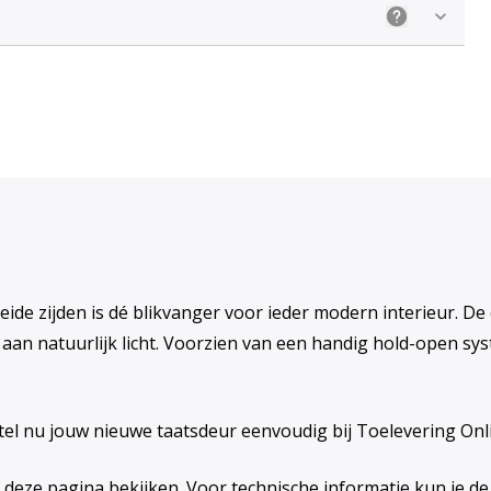
Uitleg: Kieze
eide zijden is dé blikvanger voor ieder modern interieur. De
d aan natuurlijk licht. Voorzien van een handig hold-open sy
tel nu jouw nieuwe taatsdeur eenvoudig bij Toelevering Onl
 op deze pagina bekijken. Voor technische informatie kun je