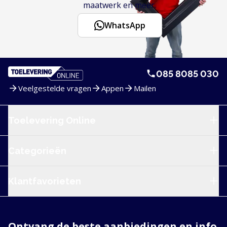
maatwerk en meer.
WhatsApp
085 8085 030
Veelgestelde vragen
Appen
Mailen
Service en navigatie
Toelevering Online
Categorieën
Klantfavorieten
Ontvang de beste aanbiedingen en info