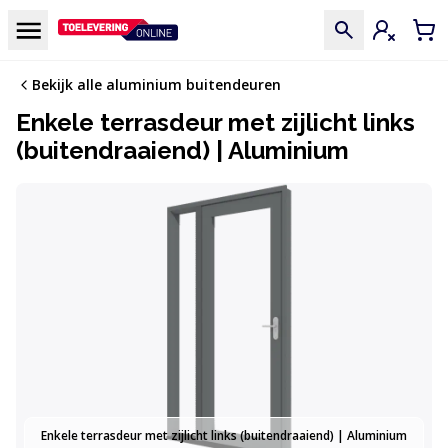
Doorgaan naar de inhoud
Menu
Inloggen
Win
Bekijk alle aluminium buitendeuren
Enkele terrasdeur met zijlicht links
(buitendraaiend) | Aluminium
Enkele terrasdeur met zijlicht links (buitendraaiend) | Aluminium