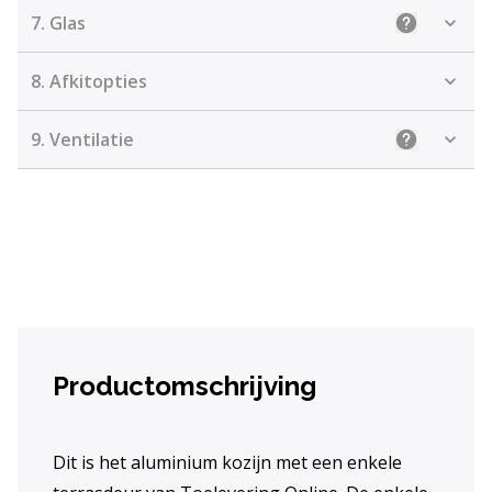
7.
Glas
Uitleg: Kie
8.
Afkitopties
9.
Ventilatie
Uitleg: Kiez
Productomschrijving
Dit is het aluminium kozijn met een enkele