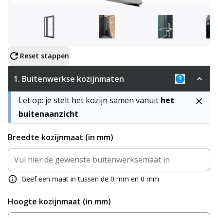
Configureer product
Reset stappen
1.
Buitenwerkse kozijnmaten
Uitleg: De 
Let op: je stelt het kozijn samen vanuit
het
buitenaanzicht
.
Breedte kozijnmaat (in mm)
Geef een maat in tussen de 0 mm en 0 mm
Hoogte kozijnmaat (in mm)