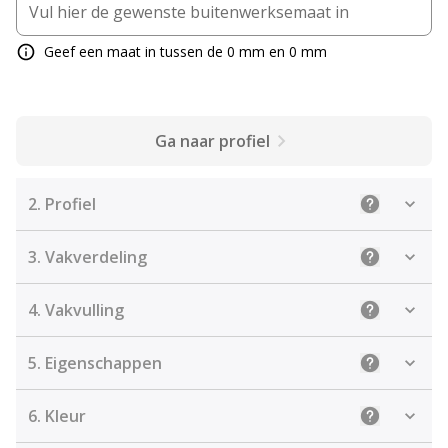
Geef een maat in tussen de 0 mm en 0 mm
Ga naar profiel
2.
Profiel
Uitleg: Sele
3.
Vakverdeling
Uitleg: Kies
4.
Vakvulling
Uitleg: De j
5.
Eigenschappen
Uitleg: Sel
6.
Kleur
Uitleg: Kies