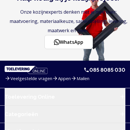
Onze kozijnexperts denken met je mee over:
maatvoering, materiaalkeuze, samenstelling, levering,
maatwerk en meer.
WhatsApp
085 8085 030
Veelgestelde vragen
Appen
Mailen
Service en navigatie
Toelevering Online
Categorieën