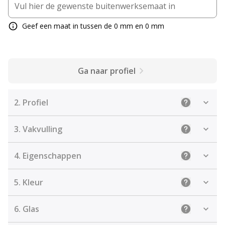
Geef een maat in tussen de 0 mm en 0 mm
Ga naar profiel
2.
Profiel
Uitleg: Sele
3.
Vakvulling
Uitleg: De j
4.
Eigenschappen
Uitleg: Sel
5.
Kleur
Uitleg: Kies
6.
Glas
Uitleg: Kie