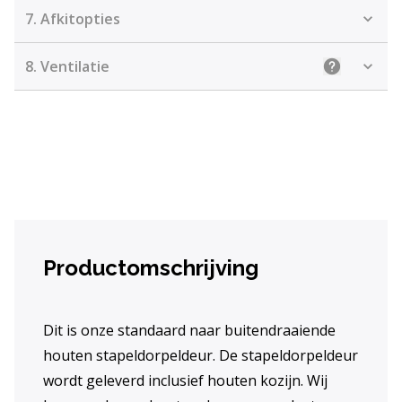
7.
Afkitopties
8.
Ventilatie
Uitleg: Kiez
Productomschrijving
Dit is onze standaard naar buitendraaiende
houten stapeldorpeldeur. De stapeldorpeldeur
wordt geleverd inclusief houten kozijn. Wij