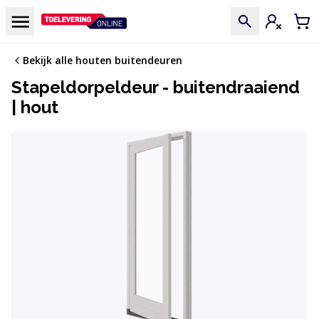
Doorgaan naar de inhoud
Menu
Inloggen
Win
Bekijk alle houten buitendeuren
Stapeldorpeldeur - buitendraaiend
| hout