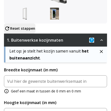
Configureer product
Reset stappen
1.
Buitenwerkse kozijnmaten
Uitleg: De 
Let op: je stelt het kozijn samen vanuit
het
buitenaanzicht
.
Breedte kozijnmaat (in mm)
Geef een maat in tussen de 0 mm en 0 mm
Hoogte kozijnmaat (in mm)