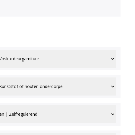
Voslux deurgarnituur
Kunststof of houten onderdorpel
nen | Zelfregulerend