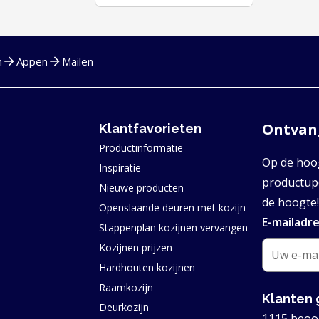
n
Appen
Mailen
Ontvang
Klantfavorieten
Productinformatie
Op de hoog
Inspiratie
productupd
Nieuwe producten
de hoogte!
Openslaande deuren met kozijn
E-mailadr
Stappenplan kozijnen vervangen
Kozijnen prijzen
Hardhouten kozijnen
Raamkozijn
Klanten 
Deurkozijn
1115 beoo