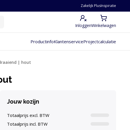
Zakelijk Plus
Inspiratie
Inloggen
Winkelwagen
Productinfo
Klantenservice
Projectcalculatie
draaiend | hout
out
Jouw kozijn
Totaalprijs excl. BTW
Totaalprijs incl. BTW