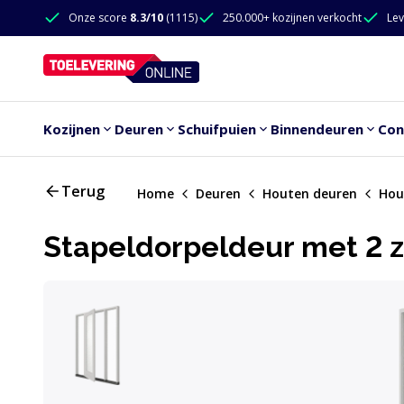
Doorgaan naar de inhoud
Onze score
8.3/10
(1115)
250.000+ kozijnen verkocht
Lev
Doorgaan naar de inhoud
Kozijnen
Deuren
Schuifpuien
Binnendeuren
Con
Terug
Home
Deuren
Houten deuren
Hou
Stapeldorpeldeur met 2 zi