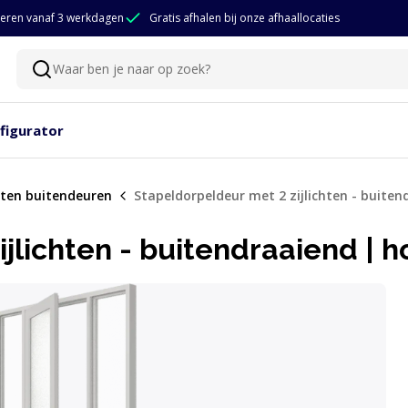
eren vanaf 3 werkdagen
Gratis afhalen bij onze afhaallocaties
Waar ben je naar op zoek?
Zoeken
figurator
ten buitendeuren
Stapeldorpeldeur met 2 zijlichten - buiten
jlichten - buitendraaiend | h