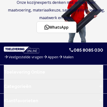
Onze kozijnexperts denken met je mee over:
maatvoering, materiaalkeuze, samenstelling, levering,
maatwerk en meer.
WhatsApp
085 8085 030
Veelgestelde vragen
Appen
Mailen
Service en navigatie
Toelevering Online
Categorieën
Klantfavorieten