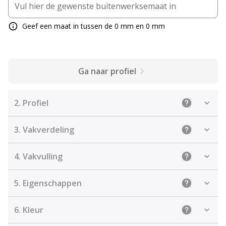
Geef een maat in tussen de 0 mm en 0 mm
Ga naar profiel
2.
Profiel
Uitleg: Sele
3.
Vakverdeling
Uitleg: Kies
4.
Vakvulling
Uitleg: De j
5.
Eigenschappen
Uitleg: Sel
6.
Kleur
Uitleg: Kies