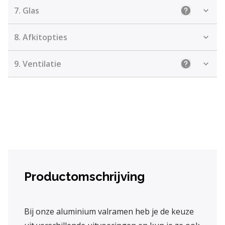
7.
Glas
Uitleg: Kie
8.
Afkitopties
9.
Ventilatie
Uitleg: Kiez
Productomschrijving
Bij onze aluminium valramen heb je de keuze