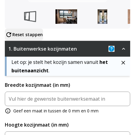
Configureer product
Reset stappen
1.
Buitenwerkse kozijnmaten
Uitleg: De 
Let op: je stelt het kozijn samen vanuit
het
buitenaanzicht
.
Breedte kozijnmaat (in mm)
Geef een maat in tussen de 0 mm en 0 mm
Hoogte kozijnmaat (in mm)