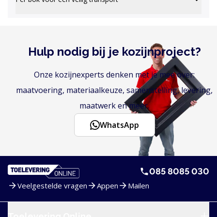
Hulp nodig bij je kozijnproject?
Onze kozijnexperts denken met je mee over:
maatvoering, materiaalkeuze, samenstelling, levering,
maatwerk en meer.
WhatsApp
085 8085 030
Veelgestelde vragen
Appen
Mailen
Service en navigatie
Toelevering Online