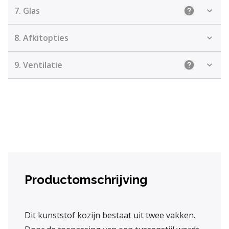
7.
Glas
Uitleg: Kie
8.
Afkitopties
9.
Ventilatie
Uitleg: Kiez
Productomschrijving
Dit kunststof kozijn bestaat uit twee vakken.