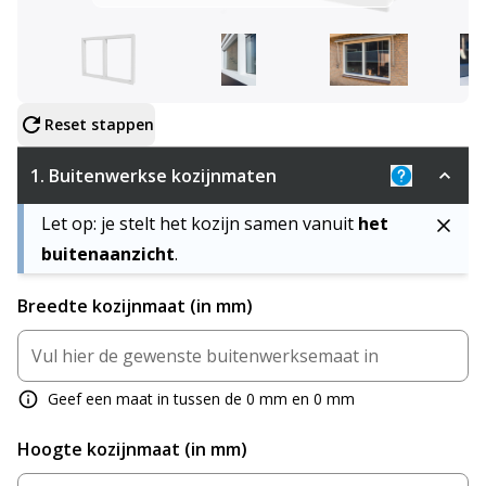
Configureer product
Reset stappen
1.
Buitenwerkse kozijnmaten
Uitleg: De 
Let op: je stelt het kozijn samen vanuit
het
buitenaanzicht
.
Breedte kozijnmaat (in mm)
Geef een maat in tussen de 0 mm en 0 mm
Hoogte kozijnmaat (in mm)