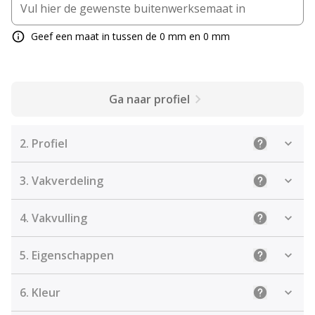
Geef een maat in tussen de 0 mm en 0 mm
Ga naar profiel
2.
Profiel
Uitleg: Sele
3.
Vakverdeling
Uitleg: Kies
4.
Vakvulling
Uitleg: De j
5.
Eigenschappen
Uitleg: Sel
6.
Kleur
Uitleg: Kies