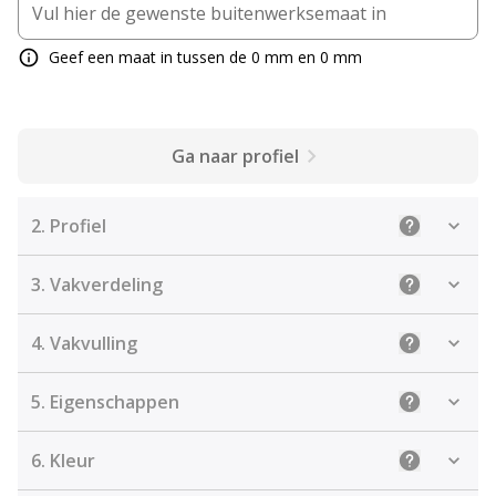
Geef een maat in tussen de 0 mm en 0 mm
Ga naar profiel
2.
Profiel
Uitleg: Sele
3.
Vakverdeling
Uitleg: Kies
4.
Vakvulling
Uitleg: De j
5.
Eigenschappen
Uitleg: Sel
6.
Kleur
Uitleg: Kies