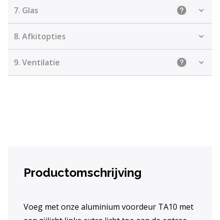
7.
Glas
Uitleg: Kie
8.
Afkitopties
9.
Ventilatie
Uitleg: Kiez
Productomschrijving
Voeg met onze aluminium voordeur TA10 met