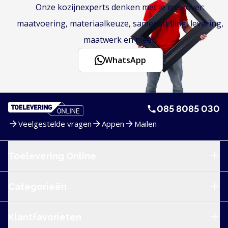
Onze kozijnexperts denken met je mee over:
maatvoering, materiaalkeuze, samenstelling, levering,
maatwerk en meer.
WhatsApp
085 8085 030
Veelgestelde vragen
Appen
Mailen
Service en navigatie
Toelevering Online
Categorieën
Klantfavorieten