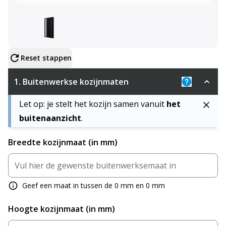
Configureer product
Reset stappen
1.
Buitenwerkse kozijnmaten
Uitleg: De 
Let op: je stelt het kozijn samen vanuit
het
buitenaanzicht
.
Breedte kozijnmaat (in mm)
Geef een maat in tussen de 0 mm en 0 mm
Hoogte kozijnmaat (in mm)