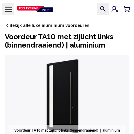
Doorgaan naar de inhoud
Menu
Inloggen
Win
Bekijk alle luxe aluminium voordeuren
Voordeur TA10 met zijlicht links
(binnendraaiend) | aluminium
Voordeur TA10 met zijlicht links (binnendraaiend) | aluminium