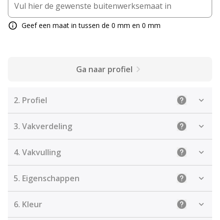
Geef een maat in tussen de 0 mm en 0 mm
Ga naar profiel
2.
Profiel
Uitleg: Sele
3.
Vakverdeling
Uitleg: Kies
4.
Vakvulling
Uitleg: De j
5.
Eigenschappen
Uitleg: Sel
6.
Kleur
Uitleg: Kies