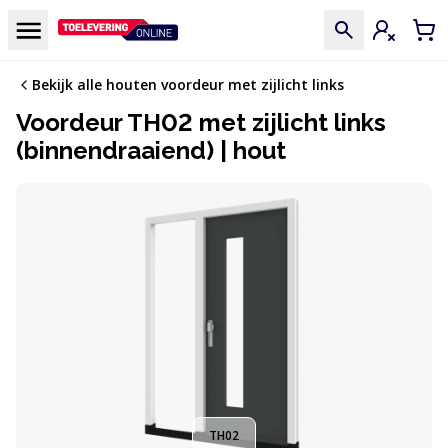
Doorgaan naar de inhoud
Menu
Inloggen
Win
Bekijk alle houten voordeur met zijlicht links
Voordeur TH02 met zijlicht links
(binnendraaiend) | hout
TH02