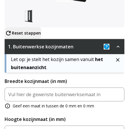
Configureer product
Reset stappen
1.
Buitenwerkse kozijnmaten
Uitleg: De 
Let op: je stelt het kozijn samen vanuit
het
buitenaanzicht
.
Breedte kozijnmaat (in mm)
Geef een maat in tussen de 0 mm en 0 mm
Hoogte kozijnmaat (in mm)