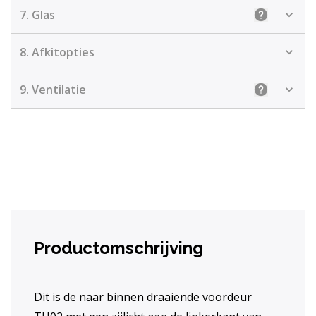
7.
Glas
Uitleg: Kie
8.
Afkitopties
9.
Ventilatie
Uitleg: Kiez
Productomschrijving
Dit is de naar binnen draaiende voordeur