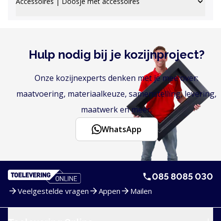
Accessoires | Doosje met accessoires
Hulp nodig bij je kozijnproject?
Onze kozijnexperts denken met je mee over:
maatvoering, materiaalkeuze, samenstelling, levering,
maatwerk en meer.
WhatsApp
085 8085 030
Veelgestelde vragen
Appen
Mailen
Service en navigatie