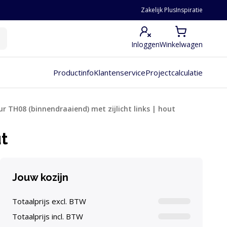
Zakelijk Plus
Inspiratie
Inloggen
Winkelwagen
Productinfo
Klantenservice
Projectcalculatie
r TH08 (binnendraaiend) met zijlicht links | hout
ut
Jouw kozijn
Totaalprijs excl. BTW
Totaalprijs incl. BTW