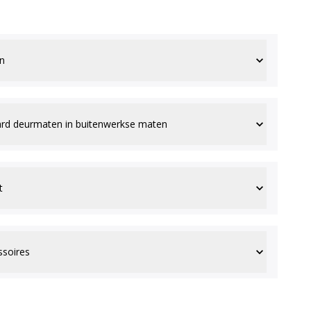
n
rd deurmaten in buitenwerkse maten
t
ssoires