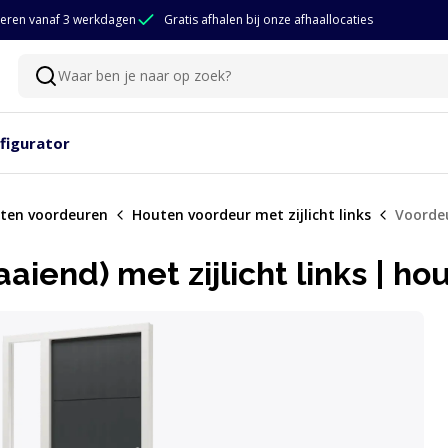
eren vanaf 3 werkdagen
Gratis afhalen bij onze afhaallocaties
Waar ben je naar op zoek?
Zoeken
figurator
ten voordeuren
Houten voordeur met zijlicht links
Voordeu
iend) met zijlicht links | ho