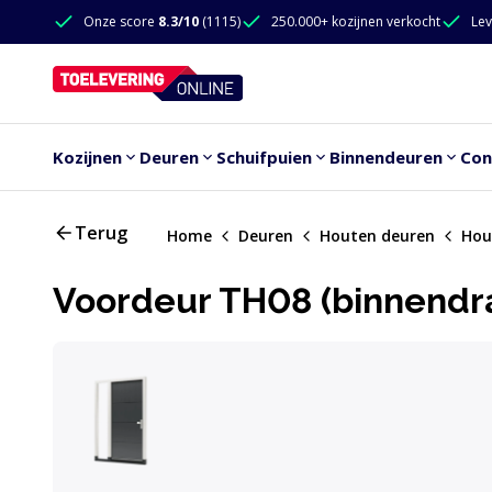
Doorgaan naar de inhoud
Onze score
8.3/10
(1115)
250.000+ kozijnen verkocht
Lev
Doorgaan naar de inhoud
Kozijnen
Deuren
Schuifpuien
Binnendeuren
Con
Terug
Home
Deuren
Houten deuren
Hou
Voordeur TH08 (binnendraa