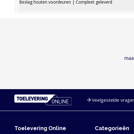
Beslag houten voordeuren | Compleet geleverd
maat
Veelgestelde vrage
Service en navigatie
Toelevering Online
Categorieën