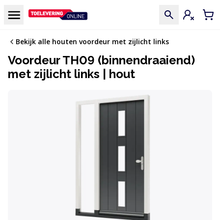
Doorgaan naar de inhoud
Menu
Inloggen
Win
Bekijk alle houten voordeur met zijlicht links
Voordeur TH09 (binnendraaiend)
met zijlicht links | hout