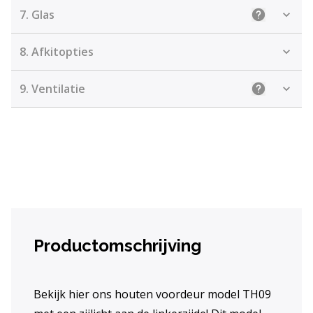
7.
Glas
Uitleg: Kie
8.
Afkitopties
9.
Ventilatie
Uitleg: Kiez
Productomschrijving
Bekijk hier ons houten voordeur model TH09