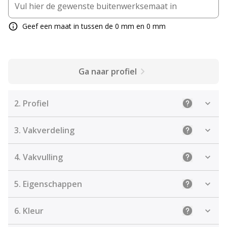
Geef een maat in tussen de 0 mm en 0 mm
Ga naar profiel
2.
Profiel
Uitleg: Sele
3.
Vakverdeling
Uitleg: Kies
4.
Vakvulling
Uitleg: De j
5.
Eigenschappen
Uitleg: Sel
6.
Kleur
Uitleg: Kies