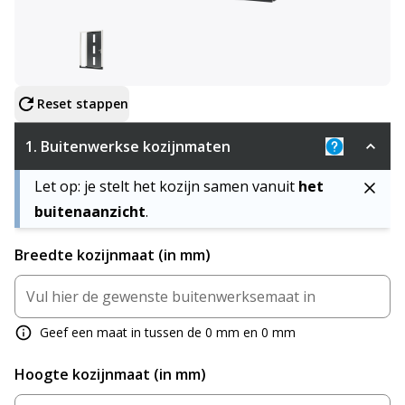
Configureer product
Reset stappen
1.
Buitenwerkse kozijnmaten
Uitleg: De 
Let op: je stelt het kozijn samen vanuit
het
buitenaanzicht
.
Breedte kozijnmaat (in mm)
Geef een maat in tussen de 0 mm en 0 mm
Hoogte kozijnmaat (in mm)