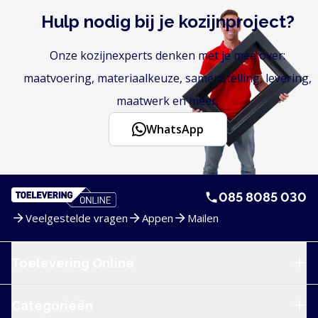
Hulp nodig bij je kozijnproject?
Onze kozijnexperts denken met je mee over:
maatvoering, materiaalkeuze, samenstelling, levering,
maatwerk en meer.
WhatsApp
085 8085 030
Veelgestelde vragen
Appen
Mailen
Service en navigatie
Toelevering Online
Categorieën