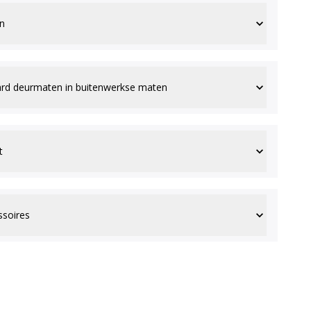
n
rd deurmaten in buitenwerkse maten
t
ssoires