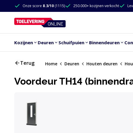
Doorgaan naar de inhoud
Onze score
8.3/10
(1115)
250.000+ kozijnen verkocht
Lev
Doorgaan naar de inhoud
Kozijnen
Deuren
Schuifpuien
Binnendeuren
Con
Terug
Home
Deuren
Houten deuren
Hou
Voordeur TH14 (binnendra