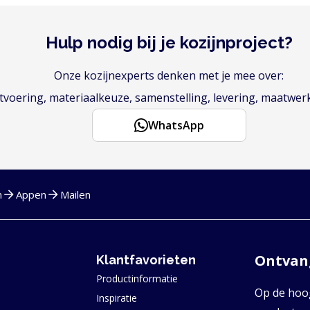
Hulp nodig bij je kozijnproject?
Onze kozijnexperts denken met je mee over:
voering, materiaalkeuze, samenstelling, levering, maatwer
WhatsApp
n
Appen
Mailen
Ontvang
Klantfavorieten
Productinformatie
Op de hoog
Inspiratie