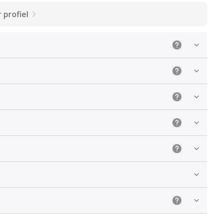
 profiel
Uitleg: Selec
Uitleg: De ju
Uitleg: Sele
Uitleg: Kies 
Uitleg: Kies
Uitleg: Kieze