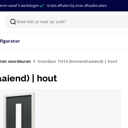
eren vanaf 3 werkdagen
Gratis afhalen bij onze afhaallocaties
Waar ben je naar op zoek?
Zoeken
figurator
ten voordeuren
Voordeur TH14 (binnendraaiend) | hout
aiend) | hout