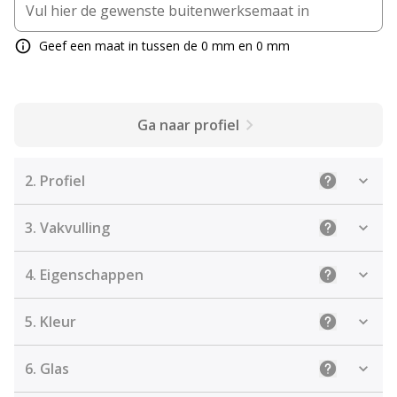
Geef een maat in tussen de 0 mm en 0 mm
Ga naar profiel
2.
Profiel
Uitleg: Sele
3.
Vakvulling
Uitleg: De j
4.
Eigenschappen
Uitleg: Sel
5.
Kleur
Uitleg: Kies
6.
Glas
Uitleg: Kie