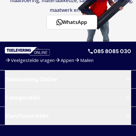
maatvoering, materiaalkeuze, samenstelling, levering,
maatwerk en meer.
WhatsApp
085 8085 030
Veelgestelde vragen
Appen
Mailen
Service en navigatie
Toelevering Online
Categorieën
Klantfavorieten