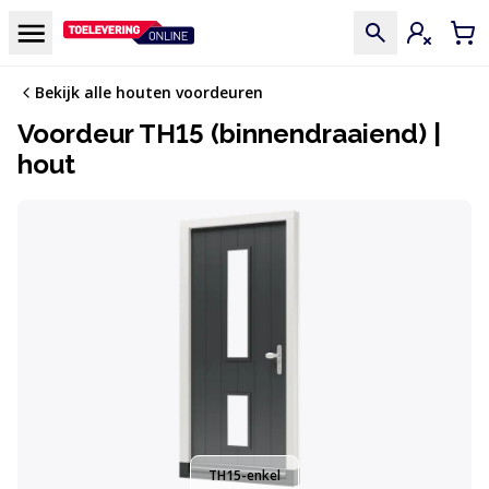
Doorgaan naar de inhoud
Menu
Inloggen
Win
Bekijk alle houten voordeuren
Voordeur TH15 (binnendraaiend) |
hout
TH15-enkel