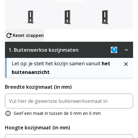
Configureer product
Reset stappen
1.
Buitenwerkse kozijnmaten
Uitleg: De 
Let op: je stelt het kozijn samen vanuit
het
buitenaanzicht
.
Breedte kozijnmaat (in mm)
Geef een maat in tussen de 0 mm en 0 mm
Hoogte kozijnmaat (in mm)