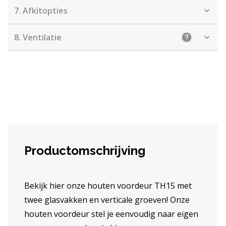
7.
Afkitopties
8.
Ventilatie
Uitleg: Kiez
Productomschrijving
Bekijk hier onze houten voordeur TH15 met
twee glasvakken en verticale groeven! Onze
houten voordeur stel je eenvoudig naar eigen