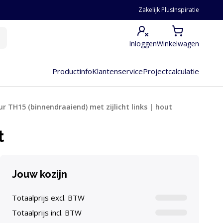
Zakelijk Plus
Inspiratie
Inloggen
Winkelwagen
Productinfo
Klantenservice
Projectcalculatie
r TH15 (binnendraaiend) met zijlicht links | hout
t
Jouw kozijn
Totaalprijs excl. BTW
Totaalprijs incl. BTW