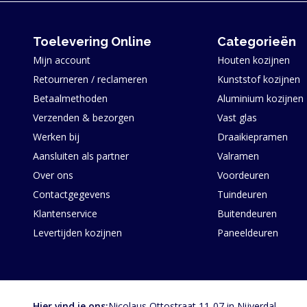
Service en navigatie
Toelevering Online
Categorieën
Mijn account
Houten kozijnen
Retourneren / reclameren
Kunststof kozijnen
Betaalmethoden
Aluminium kozijnen
Verzenden & bezorgen
Vast glas
Werken bij
Draaikiepramen
Aansluiten als partner
Valramen
Over ons
Voordeuren
Contactgegevens
Tuindeuren
Klantenservice
Buitendeuren
Levertijden kozijnen
Paneeldeuren
Hier vind je ons:
Nicolaus Ottostraat 11-07 in Nijverdal