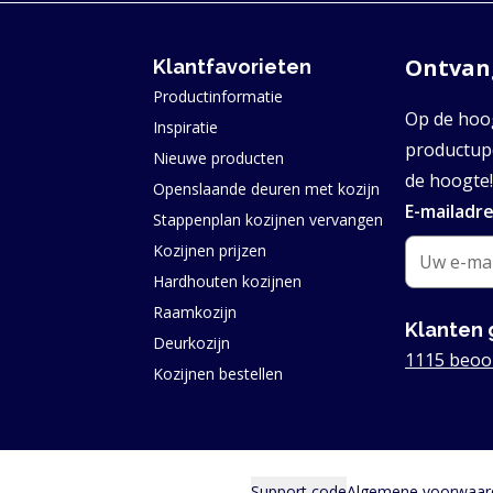
Ontvang
Klantfavorieten
Productinformatie
Op de hoog
Inspiratie
productupd
Nieuwe producten
de hoogte!
Openslaande deuren met kozijn
E-mailadr
Stappenplan kozijnen vervangen
Kozijnen prijzen
Hardhouten kozijnen
Raamkozijn
Klanten 
Deurkozijn
1115 beoo
Kozijnen bestellen
Support code
Algemene voorwaar