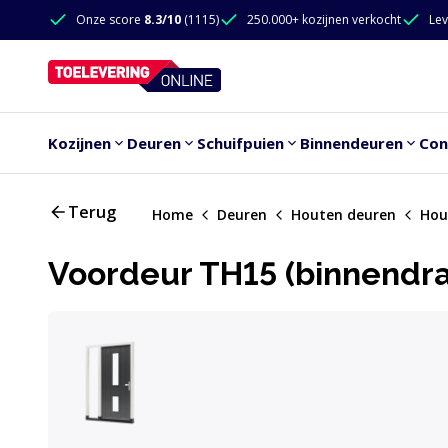
Doorgaan naar de inhoud
Onze score
8.3/10
(1115)
250.000+ kozijnen verkocht
Lev
Doorgaan naar de inhoud
Kozijnen
Deuren
Schuifpuien
Binnendeuren
Con
Terug
Home
Deuren
Houten deuren
Hou
Voordeur TH15 (binnendraai