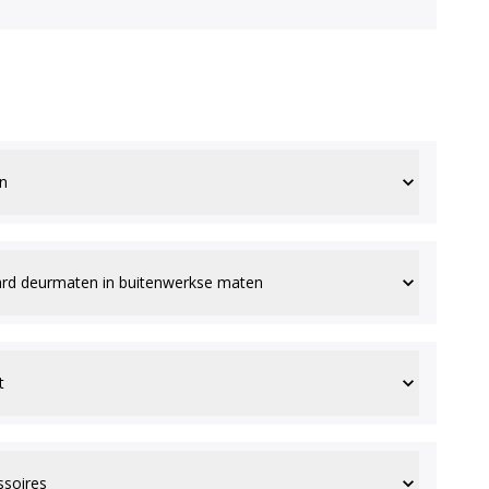
n
rd deurmaten in buitenwerkse maten
t
ssoires