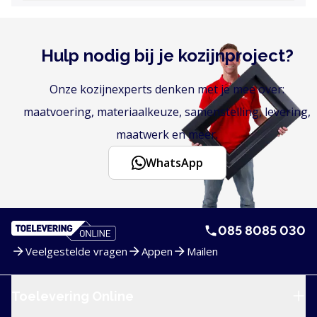
Hulp nodig bij je kozijnproject?
Onze kozijnexperts denken met je mee over:
maatvoering, materiaalkeuze, samenstelling, levering,
maatwerk en meer.
WhatsApp
085 8085 030
Veelgestelde vragen
Appen
Mailen
Service en navigatie
Toelevering Online