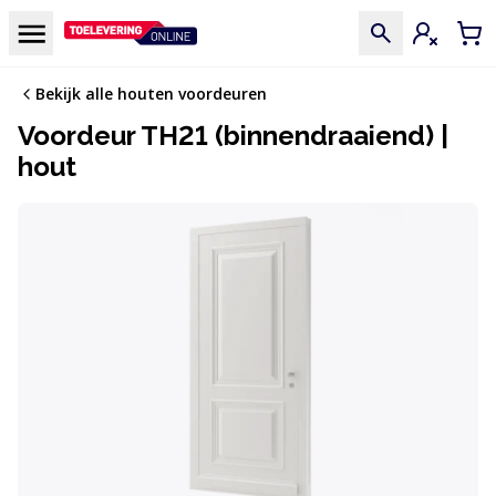
Doorgaan naar de inhoud
Menu
Inloggen
Win
Bekijk alle houten voordeuren
Voordeur TH21 (binnendraaiend) |
hout