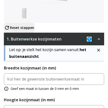
Configureer product
Reset stappen
1.
Buitenwerkse kozijnmaten
Uitleg: De 
Let op: je stelt het kozijn samen vanuit
het
buitenaanzicht
.
Breedte kozijnmaat (in mm)
Geef een maat in tussen de 0 mm en 0 mm
Hoogte kozijnmaat (in mm)