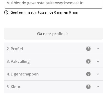
Geef een maat in tussen de 0 mm en 0 mm
Ga naar profiel
2.
Profiel
Uitleg: Sele
3.
Vakvulling
Uitleg: De j
4.
Eigenschappen
Uitleg: Sel
5.
Kleur
Uitleg: Kies