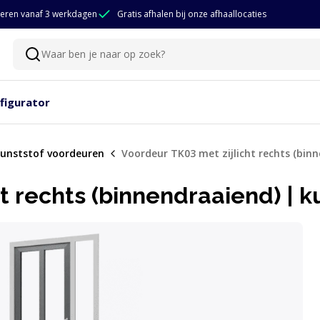
eren vanaf 3 werkdagen
Gratis afhalen bij onze afhaallocaties
Waar ben je naar op zoek?
Zoeken
figurator
unststof voordeuren
Voordeur TK03 met zijlicht rechts (bin
t rechts (binnendraaiend) | k