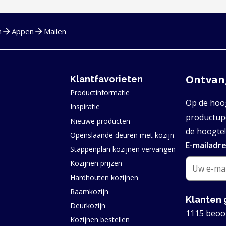
n
Appen
Mailen
Ontvang
Klantfavorieten
Productinformatie
Op de hoog
Inspiratie
productupd
Nieuwe producten
de hoogte!
Openslaande deuren met kozijn
E-mailadr
Stappenplan kozijnen vervangen
Kozijnen prijzen
Hardhouten kozijnen
Raamkozijn
Klanten 
Deurkozijn
1115 beoo
Kozijnen bestellen