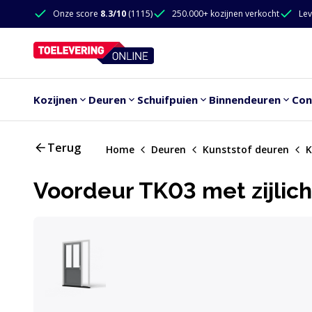
Doorgaan naar de inhoud
Onze score
8.3/10
(1115)
250.000+ kozijnen verkocht
Lev
Doorgaan naar de inhoud
Kozijnen
Deuren
Schuifpuien
Binnendeuren
Con
Terug
Home
Deuren
Kunststof deuren
K
Voordeur TK03 met zijlich