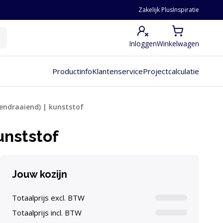
Zakelijk Plus
Inspiratie
Inloggen
Winkelwagen
Productinfo
Klantenservice
Projectcalculatie
nendraaiend) | kunststof
unststof
Jouw kozijn
Totaalprijs excl. BTW
Totaalprijs incl. BTW