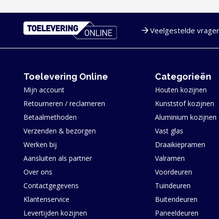
Veelgestelde vrage
Service en navigatie
Toelevering Online
Categorieën
Mijn account
Houten kozijnen
Retourneren / reclameren
Kunststof kozijnen
Betaalmethoden
Aluminium kozijnen
Verzenden & bezorgen
Vast glas
Werken bij
Draaikiepramen
Aansluiten als partner
Valramen
Over ons
Voordeuren
Contactgegevens
Tuindeuren
Klantenservice
Buitendeuren
Levertijden kozijnen
Paneeldeuren