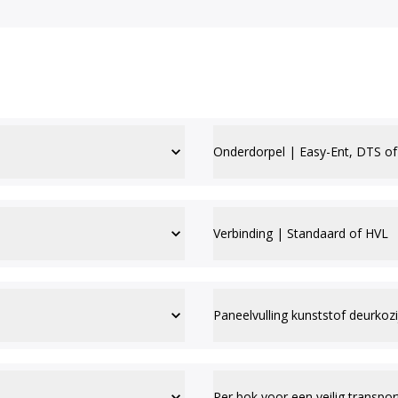
Onderdorpel | Easy-Ent, DTS of
Verbinding | Standaard of HVL
Paneelvulling kunststof deurkozi
Per bok voor een veilig transpor