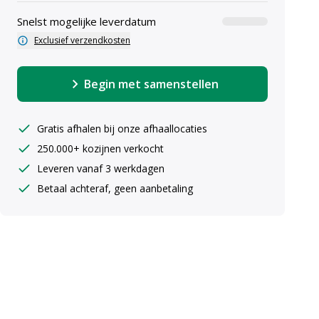
Snelst mogelijke leverdatum
Exclusief verzendkosten
Binnen
Begin met samenstellen
Gratis afhalen bij onze afhaallocaties
250.000+ kozijnen verkocht
uiste maten ingeven
Leveren vanaf 3 werkdagen
Betaal achteraf, geen aanbetaling