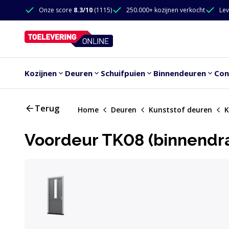
Doorgaan naar de inhoud
Onze score
8.3/10
(1115)
250.000+ kozijnen verkocht
Lev
Doorgaan naar de inhoud
Kozijnen
Deuren
Schuifpuien
Binnendeuren
Con
Terug
Home
Deuren
Kunststof deuren
K
Voordeur TK08 (binnendra