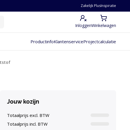
Zakelijk Plus
Inspiratie
Inloggen
Winkelwagen
Productinfo
Klantenservice
Projectcalculatie
tstof
Jouw kozijn
Totaalprijs excl. BTW
Totaalprijs incl. BTW