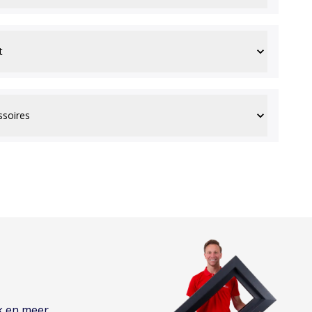
t
ssoires
k en meer.