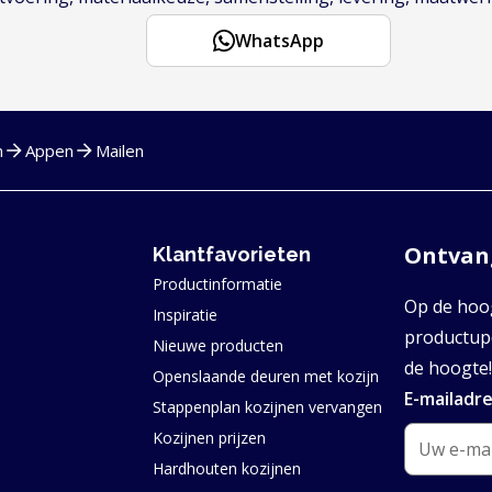
WhatsApp
n
Appen
Mailen
Ontvang
Klantfavorieten
Productinformatie
Op de hoog
Inspiratie
productupd
Nieuwe producten
de hoogte!
Openslaande deuren met kozijn
E-mailadr
Stappenplan kozijnen vervangen
Kozijnen prijzen
Hardhouten kozijnen