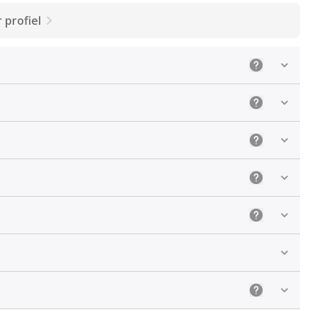
 profiel
Uitleg: Selec
Uitleg: De ju
Uitleg: Sele
Uitleg: Kies 
Uitleg: Kies
Uitleg: Kieze