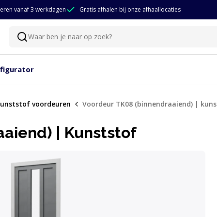
eren vanaf 3 werkdagen
Gratis afhalen bij onze afhaallocaties
Waar ben je naar op zoek?
Zoeken
figurator
unststof voordeuren
Voordeur TK08 (binnendraaiend) | kuns
aiend) | Kunststof