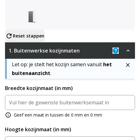
Configureer product
Reset stappen
1.
Buitenwerkse kozijnmaten
Uitleg: De 
Let op: je stelt het kozijn samen vanuit
het
buitenaanzicht
.
Breedte kozijnmaat (in mm)
Geef een maat in tussen de 0 mm en 0 mm
Hoogte kozijnmaat (in mm)