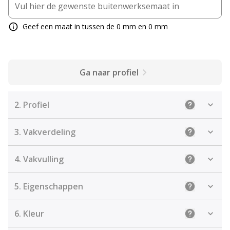
Geef een maat in tussen de 0 mm en 0 mm
Ga naar profiel
2.
Profiel
Uitleg: Sele
3.
Vakverdeling
Uitleg: Kies
4.
Vakvulling
Uitleg: De j
5.
Eigenschappen
Uitleg: Sel
6.
Kleur
Uitleg: Kies