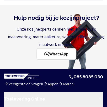
Hulp nodig bij je kozijnproject?
Onze kozijnexperts denken met je mee over:
maatvoering, materiaalkeuze, samenstelling, levering,
maatwerk en meer.
WhatsApp
085 8085 030
Veelgestelde vragen
Appen
Mailen
Service en navigatie
Toelevering Online