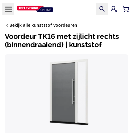
Doorgaan naar de inhoud
Menu
Inloggen
Win
Bekijk alle kunststof voordeuren
Voordeur TK16 met zijlicht rechts
(binnendraaiend) | kunststof