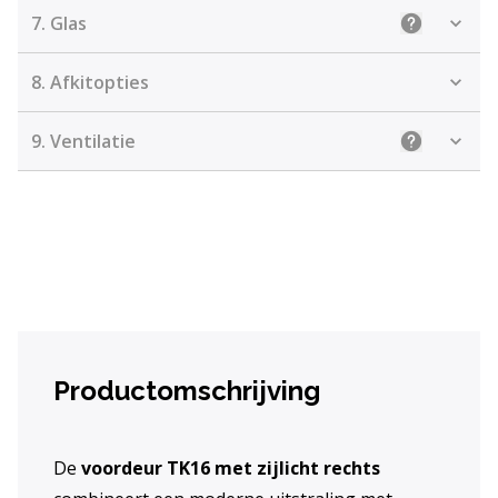
7.
Glas
Uitleg: Kie
8.
Afkitopties
9.
Ventilatie
Uitleg: Kiez
Productomschrijving
De
voordeur TK16 met zijlicht rechts