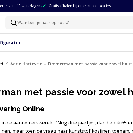
eren vanaf 3 werkdagen
Gratis afhalen bij onze afhaallocaties
Waar ben je naar op zoek?
Zoeken
figurator
rd
Adrie Harteveld – Timmerman met passie voor zowel hout 
man met passie voor zowel h
vering Online
9 in de aannemerswereld. “Nog drie jaartjes, dan ben ik 65 en
kozijnen, maar toen de vraag naar kunststof kozijnen toenam, 