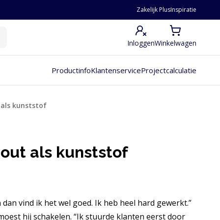
Zakelijk Plus
Inspiratie
Inloggen
Winkelwagen
Productinfo
Klantenservice
Projectcalculatie
als kunststof
out als kunststof
 dan vind ik het wel goed. Ik heb heel hard gewerkt.”
moest hij schakelen. “Ik stuurde klanten eerst door