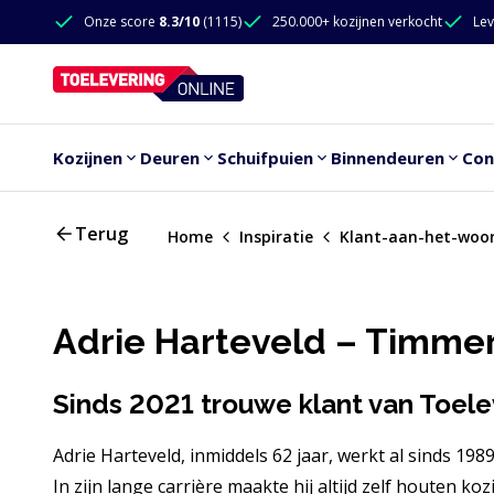
Doorgaan naar de inhoud
Onze score
8.3/10
(1115)
250.000+ kozijnen verkocht
Lev
Doorgaan naar de inhoud
Kozijnen
Deuren
Schuifpuien
Binnendeuren
Con
Terug
Home
Inspiratie
Klant-aan-het-woo
Adrie Harteveld – Timmer
Sinds 2021 trouwe klant van Toele
Adrie Harteveld, inmiddels 62 jaar, werkt al sinds 198
In zijn lange carrière maakte hij altijd zelf houten 