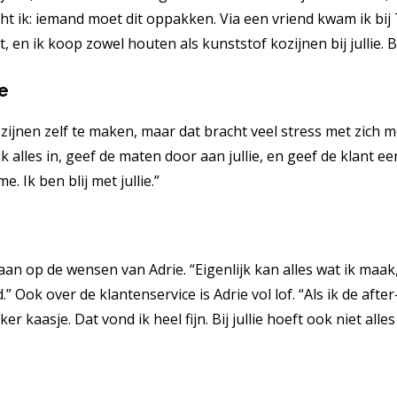
ht ik: iemand moet dit oppakken. Via een vriend kwam ik bij To
t, en ik koop zowel houten als kunststof kozijnen bij jullie. 
e
nen zelf te maken, maar dat bracht veel stress met zich mee
lles in, geef de maten door aan jullie, en geef de klant een p
 Ik ben blij met jullie.”
n op de wensen van Adrie. “Eigenlijk kan alles wat ik maak, bi
” Ook over de klantenservice is Adrie vol lof. “Als ik de afte
er kaasje. Dat vond ik heel fijn. Bij jullie hoeft ook niet al