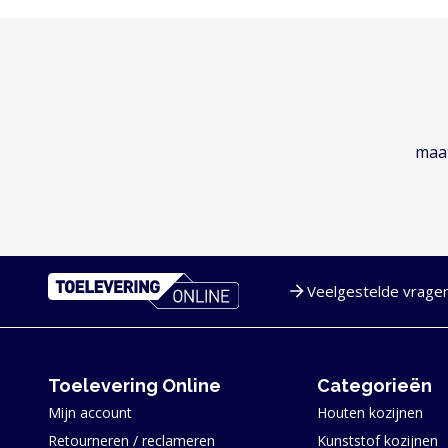
maat
Veelgestelde vrage
Service en navigatie
Toelevering Online
Categorieën
Mijn account
Houten kozijnen
Retourneren / reclameren
Kunststof kozijnen