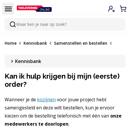
Doorgaan naar de inhoud
Menu
Inloggen
Win
Waar ben je naar op zoek?
Zoeken
Home
Kennisbank
Samenstellen en bestellen
Kennisbank
Kan ik hulp krijgen bij mijn (eerste)
order?
Wanneer je de
kozijnen
voor jouw project hebt
samengesteld en deze wilt bestellen, kun je ervoor
kiezen om de bestelling telefonisch met één van
onze
medewerkers te doorlopen
.