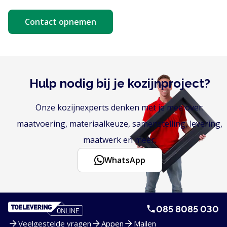
Contact opnemen
Hulp nodig bij je kozijnproject?
Onze kozijnexperts denken met je mee over:
maatvoering, materiaalkeuze, samenstelling, levering,
maatwerk en meer.
WhatsApp
085 8085 030
Veelgestelde vragen
Appen
Mailen