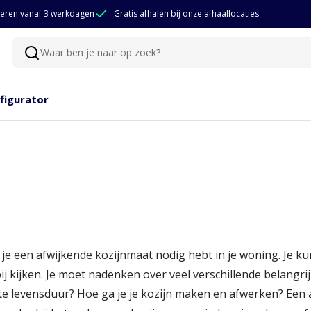
eren vanaf 3 werkdagen
Gratis afhalen bij onze afhaallocaties
Waar ben je naar op zoek?
Zoeken
figurator
je een afwijkende kozijnmaat nodig hebt in je woning. Je ku
j kijken. Je moet nadenken over veel verschillende belangrij
gste levensduur? Hoe ga je je kozijn maken en afwerken? Ee