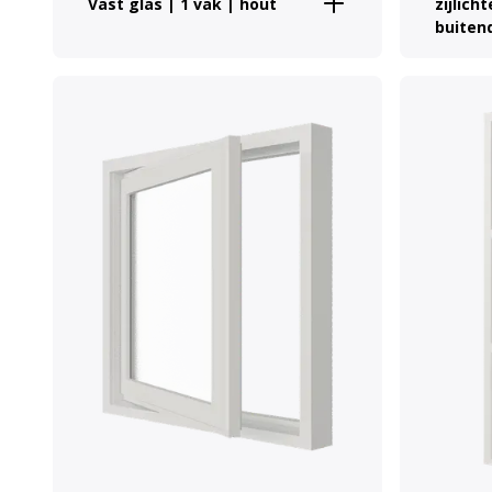
Vast glas | 1 vak | hout
zijlicht
buiten