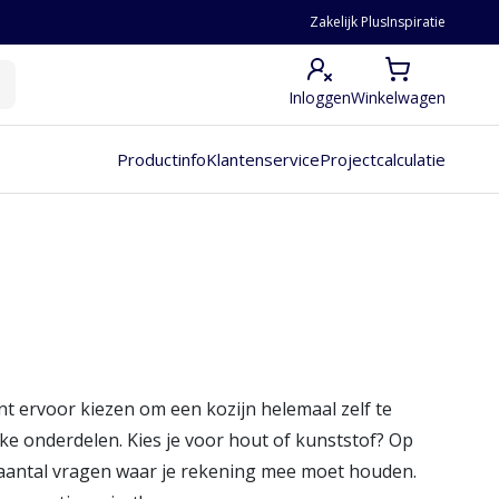
Zakelijk Plus
Inspiratie
Inloggen
Winkelwagen
Productinfo
Klantenservice
Projectcalculatie
nt ervoor kiezen om een kozijn helemaal zelf te
ke onderdelen. Kies je voor hout of kunststof? Op
n aantal vragen waar je rekening mee moet houden.