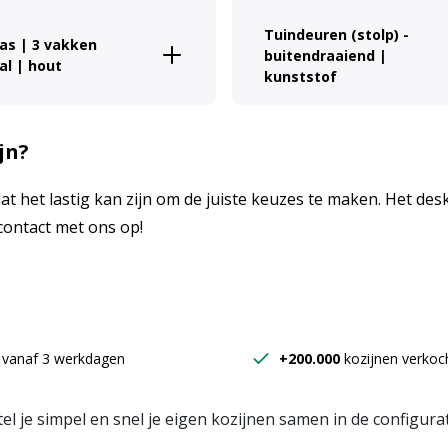
Tuindeuren (stolp) -
las | 3 vakken
buitendraaiend |
al | hout
kunststof
jn?
at het lastig kan zijn om de juiste keuzes te maken. Het de
 contact met ons op!
 vanaf 3 werkdagen
+200.000
kozijnen verkoc
tel je simpel en snel je eigen kozijnen samen in de configura