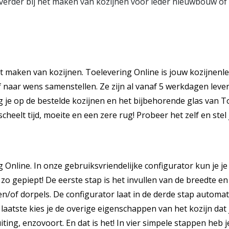
je verder bij het maken van kozijnen voor ieder nieuwbouw of
het maken van kozijnen. Toelevering Online is jouw kozijnenle
naar wens samenstellen. Ze zijn al vanaf 5 werkdagen leverb
jg je op de bestelde kozijnen en het bijbehorende glas van T
scheelt tijd, moeite en een zere rug! Probeer het zelf en ste
Online. In onze gebruiksvriendelijke configurator kun je je
 zo gepiept! De eerste stap is het invullen van de breedte en
n/of dorpels. De configurator laat in de derde stap automat
 laatste kies je de overige eigenschappen van het kozijn dat
ing, enzovoort. En dat is het! In vier simpele stappen heb je