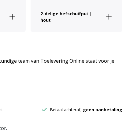
2-delige hefschuifpui |
hout
skundige team van Toelevering Online staat voor je
ht
Betaal achteraf,
geen aanbetaling
tor.