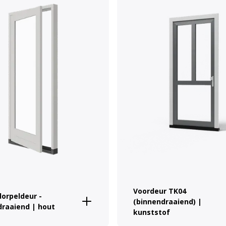
Voordeur TK04
dorpeldeur -
(binnendraaiend) |
draaiend | hout
kunststof