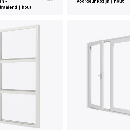
en -
Voordeur kozijn | hout
draaiend | hout