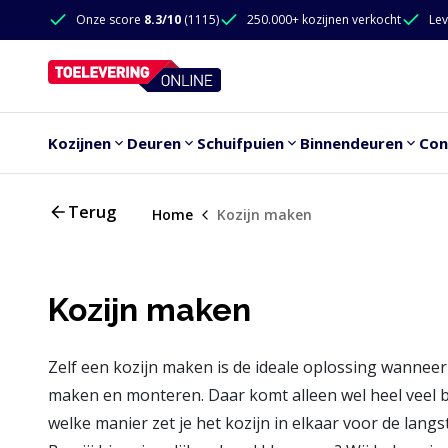
Doorgaan naar de inhoud
Onze score
8.3/10
(1115)
250.000+ kozijnen verkocht
Lev
Doorgaan naar de inhoud
Kozijnen
Deuren
Schuifpuien
Binnendeuren
Con
Terug
Home
Kozijn maken
Kozijn maken
Zelf een kozijn maken is de ideale oplossing wanneer 
maken en monteren. Daar komt alleen wel heel veel bi
welke manier zet je het kozijn in elkaar voor de lan