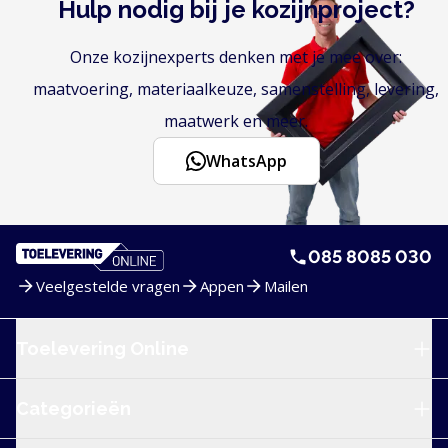
Hulp nodig bij je kozijnproject?
Onze kozijnexperts denken met je mee over:
maatvoering, materiaalkeuze, samenstelling, levering,
maatwerk en meer.
WhatsApp
085 8085 030
Veelgestelde vragen
Appen
Mailen
Service en navigatie
Toelevering Online
Categorieën