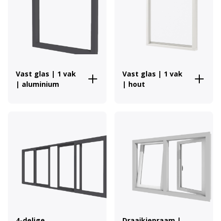
Vast glas | 1 vak
Vast glas | 1 vak
| aluminium
| hout
4-delige
Draaikiepraam |