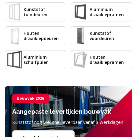
Kunststof
Aluminium
tuindeuren
draaikiepramen
Houten
Kunststof
draaikiepdeuren
voordeuren
Aluminium
Houten
schuifpuien
draaikiepramen
Bouwvak 2026
Aangepaste levertijden bouwvak
Kunststof nog wél snel leverbaar vanaf 3 werkdagen